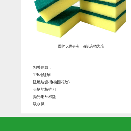
图片仅供参考，请以实物为准
相关信息：
175地毯刷
阻燃垃圾桶(椭圆花纹)
长柄地板铲刀
抛光钢丝棉垫
吸水扒