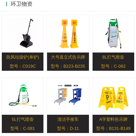
环卫物资
防风垃圾铲(单铲)
大号直立式告示牌
8L打气喷壶
型号：C019C
型号：B223-B235
型号：C-082
5L打气喷壶
清洁手推车
A字塑料告示牌
型号：C-081
型号：D-11
型号：B131-B149