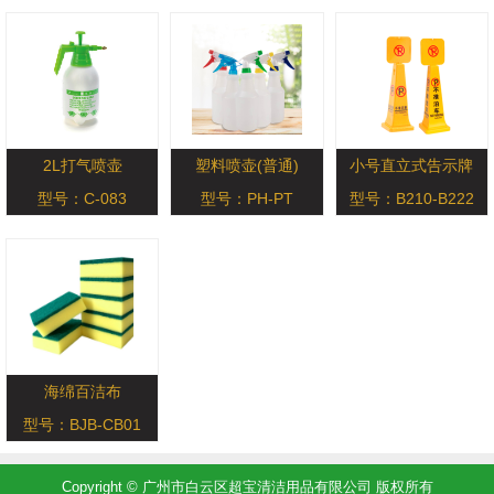
2L打气喷壶
塑料喷壶(普通)
小号直立式告示牌
型号：C-083
型号：PH-PT
型号：B210-B222
海绵百洁布
型号：BJB-CB01
Copyright © 广州市白云区超宝清洁用品有限公司 版权所有