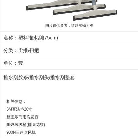
图片仅供参考，请以实物为准
名称：塑料推水刮(75cm)
分类：
尘推/扫把
单位：套
推水刮胶条/推水刮头/推水刮整套
相关信息：
3M百洁垫20寸
超宝乐商用洗发露
阻燃垃圾桶(椭圆花纹)
900N三速吹风机